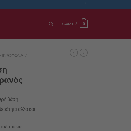
0
CART /
ΜΙΚΡΌΦΩΝΑ
/
ση
ρανός
θερή βάση
θερότητα αλλά και
 ποδαράκια