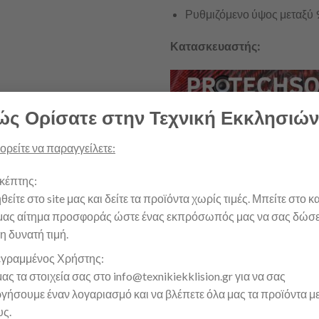
Ρυθμιζόμενο ύψος μεταξύ 
Κατασκευαστής:
ς Ορίσατε στην Τεχνική Εκκλησιών
ρείτε να παραγγείλετε:
Επιδαπέδια Βάση Μικροφώνου 
κέπτης:
ΠΡΟΣΘΉΚΗ ΣΤΟ 
είτε στο site μας και δείτε τα προϊόντα χωρίς τιμές. Μπείτε στο κ
 μας αίτημα προσφοράς ώστε ένας εκπρόσωπός μας να σας δώσε
ΠΡΟΣΦΟΡΆ
η δυνατή τιμή.
εγραμμένος Χρήστης:
SKU:
MIC-FT 3739
μας τα στοιχεία σας στο info@texnikiekklision.gr για να σας
γήσουμε έναν λογαριασμό και να βλέπετε όλα μας τα προϊόντα με
Categories:
Βάσεις/Αξεσουάρ
,
Μικρ
Ήχου
υς.